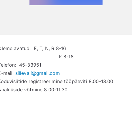
Oleme avatud: E, T, N, R 8-16
K 8-18
Telefon: 45-33951
E-mail:
sillevali@gmail.com
Koduvisiitide registreerimine tööpäeviti 8.00-13.00
Analüüside võtmine 8.00-11.30