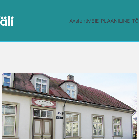
äli
Avaleht
MEIE PLAANILINE T