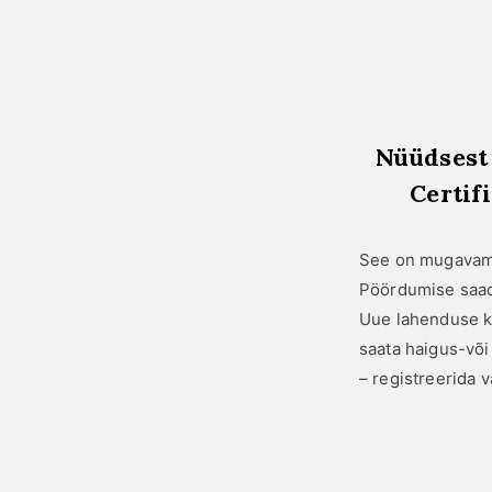
Nüüdsest 
Certif
See on mugavam 
Pöördumise saad
Uue lahenduse k
saata haigus-või
– registreerida 