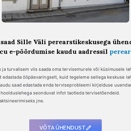
saad Sille Väli perearstikeskusega ühen
icu e-pöördumise kaudu aadressil
perear
ja turvalisem viis saada oma tervisemurele või küsimusele l
 edastada ööpäevaringselt, kuid tegeleme sellega keskuse la
audu saad edastada enda terviseprobleemi kirjelduse uuenda
 hoolduslehega seonduvat infot taotleda tervisetõendeid.
vaktsineerimiseks jne.
VÕTA ÜHENDUST