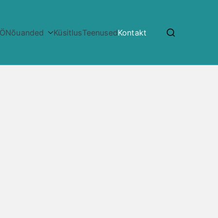
ÖÖ
Nõuanded
Küsitlus
Teenused
Kontakt