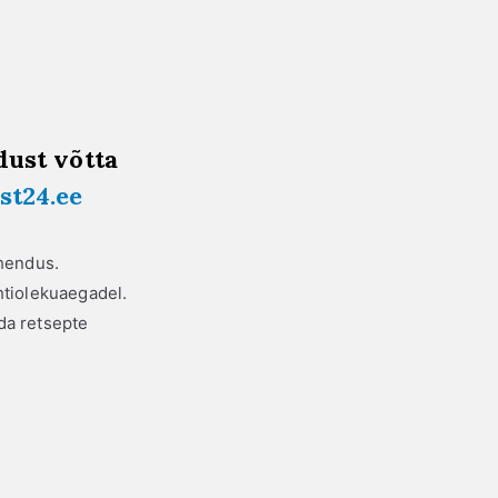
dust võtta
st24.ee
ahendus.
htiolekuaegadel.
da retsepte