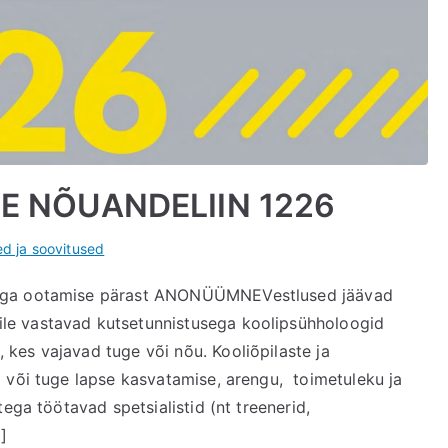
 NÕUANDELIIN 1226
d ja soovitused
 ega ootamise pärast ANONÜÜMNEVestlused jäävad
le vastavad kutsetunnistusega koolipsühholoogid
kes vajavad tuge või nõu. Kooliõpilaste ja
 või tuge lapse kasvatamise, arengu, toimetuleku ja
ega töötavad spetsialistid (nt treenerid,
]