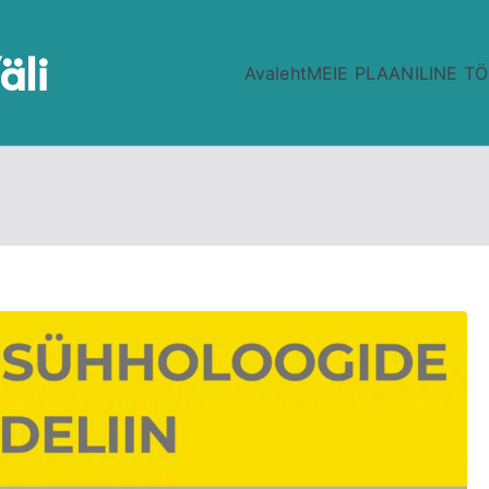
äli
Avaleht
MEIE PLAANILINE T