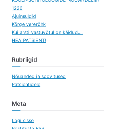
KOOLIPSÜHHOLOOGIDE NÕUANDELIIN
1226
Ajuinsuldid
Kõrge vererõhk
Kui arsti vastuvõtul on käidud….
HEA PATSIENT!
Rubriigid
Nõuanded ja soovitused
Patsientidele
Meta
Logi sisse
Postituste RSS