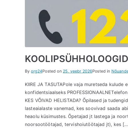
KOOLIPSÜHHOLOOGIDE
By
org24
Posted on
25. veebr 2026
Posted in
Nõuande
KIIRE JA TASUTAPole vaja muretseda kulude
konfidentsiaalseks PROFESSIONAALNETelefoni
KES VÕIVAD HELISTADA? Õpilased ja tudengid, 
lasteaialaste vanemad, kes soovivad saada abi
heaolu küsimustes. Õpetajad jt lastega ja noort
noorsootöötajad, tervishoiutöötajad jt), kes […